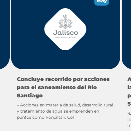
May
Concluye recorrido por acciones
A
para el saneamiento del Río
l
Santiago
p
S
– Acciones en materia de salud, desarrollo rural
y tratamiento de agua se emprenden en
-
puntos como Ponciltán, Col
i
m